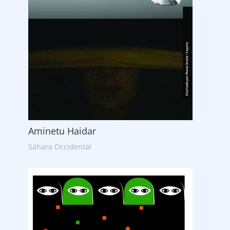
Aminetu Haidar
Sáhara Occidental