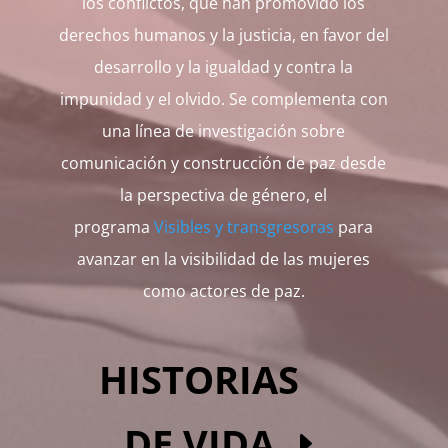
los conflictos, que han promovido los
derechos humanos y la justicia, en favor del
desarrollo y la igualdad y contra la
impunidad y el olvido. Se complementa con
una línea de investigación sobre
comunicación y construcción de paz desde
la perspectiva de género, el
programa
Visibles y transgresoras
para
avanzar en la visibilidad de las mujeres
como actores de paz.
HISTORIAS
DE VIDA